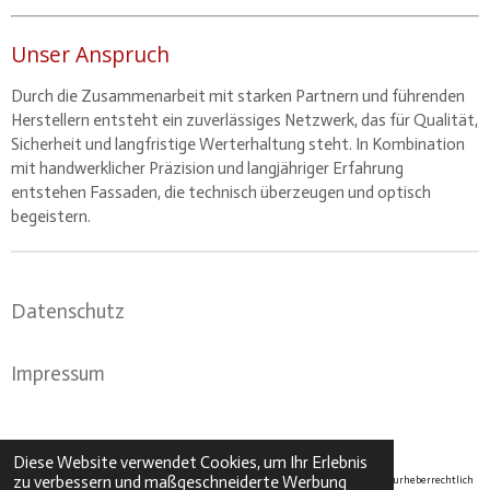
Unser Anspruch
Durch die Zusammenarbeit mit starken Partnern und führenden
Herstellern entsteht ein zuverlässiges Netzwerk, das für Qualität,
Sicherheit und langfristige Werterhaltung steht. In Kombination
mit handwerklicher Präzision und langjähriger Erfahrung
entstehen Fassaden, die technisch überzeugen und optisch
begeistern.
Datenschutz
Impressum
Urheberrecht 2025 – Alle Rechte vorbehalten
Diese Website verwendet Cookies, um Ihr Erlebnis
zu verbessern und maßgeschneiderte Werbung
Die Inhalte dieser Webseite, darunter Texte, Bilder, Grafiken und Designs, sind urheberrechtlich